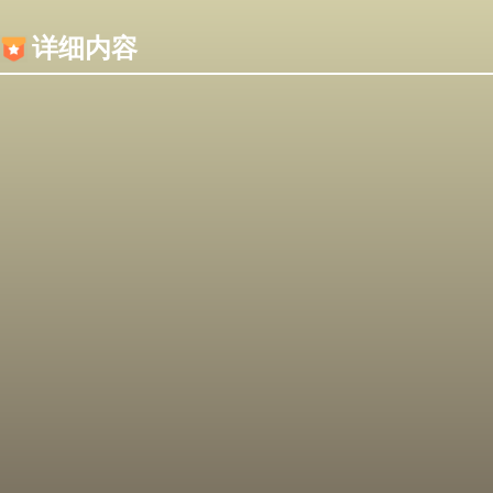
内容加载失败，可能是你的浏览器屏蔽了JS脚本！
详细内容