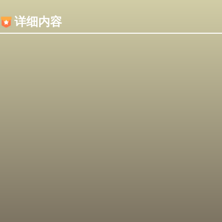
内容加载失败，可能是你的浏览器屏蔽了JS脚本！
详细内容