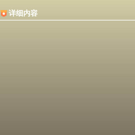
内容加载失败，可能是你的浏览器屏蔽了JS脚本！
详细内容