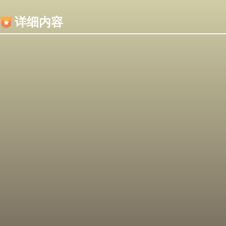
内容加载失败，可能是你的浏览器屏蔽了JS脚本！
详细内容