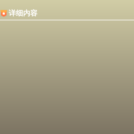
内容加载失败，可能是你的浏览器屏蔽了JS脚本！
详细内容