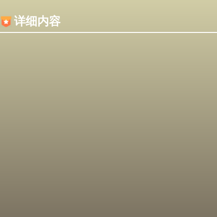
内容加载失败，可能是你的浏览器屏蔽了JS脚本！
详细内容