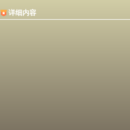
内容加载失败，可能是你的浏览器屏蔽了JS脚本！
详细内容