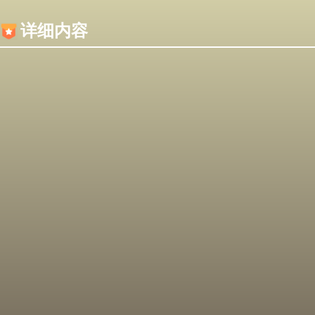
内容加载失败，可能是你的浏览器屏蔽了JS脚本！
详细内容