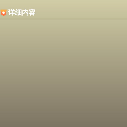
内容加载失败，可能是你的浏览器屏蔽了JS脚本！
详细内容