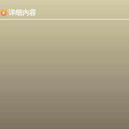
内容加载失败，可能是你的浏览器屏蔽了JS脚本！
详细内容